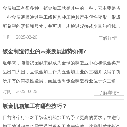
的成品。钣金加工行业一直都跟我们的生活息息相关，几乎
定期检测设备的关键精度和性能项目，并建立设备关键部位
出现损坏的情况，主要还是因为厂家在操作方面没有注意，
金属加工有很多种，钣金加工就是其中的一种，它主要是将
出现在各行各...
日点检制度，对工序质量控制点的设备进行重点控制。⑵采
结果导致在加工操作中出现一些问题，所以在进行加工的过
一些金属薄板通过手工或模具冲压使其产生塑性变形，形成
用首件检验制度，核实定位或定量装置的调整量(如折弯机后
程中，还是应该了解下具体的加工规范，按照正确的规范进
所希望的形状和尺寸，并可进一步通过焊接或少量的机械加
挡料BG的一次定位精度补偿)。⑶尽可能使用数控机床，减少
行加工操作，才能有效保证加工品质，避免出现其他问题。
工形成更复杂的产品。尤其是随着人们对于质量的提高，提
时间：2025-02-26
了解详情+
对工人操作可靠性的依赖。⑷逐步建立TPM管理体系，即通
二方面、采用合适的方式完成加工在钣金加工的过程中，厂
升钣金加工工艺水平，生产出更为优质的钣金件已经是一种
钣金制造行业的未来发展趋势如何?
过建立一个全系统员工参与的生产维修活动，使设备性能达
家还是需要注意选择合适的方式来进行加工。毕竟当前的钣
势在必行的发展趋势。那么您知道如何有效提升钣金加工的
到优秀。三、钣金加工工艺工艺方法包括工艺流程...
金材料还是会有所不同，在厚度上，还有具体的特性上都是
工艺水平吗?下面五金小编为您介绍：钣金加工有效提升钣金
近年来，随着我国越来越成为全球的制造业中心和钣金类产
有差别的，另外厂家在加工要求上也是有一定差别的，因此
加工工艺水平的方法：一、加强钣金加工技术的研究。钣金
品出口大国，且钣金加工作为五金加工业的基础并取得了前
在加工之前，也是需要对其中的加工方式进行了解，按照正
加工的可塑性让钣金加工迅速成长，钣金加工相较其它加工
所未有的突破性发展，而且番禺钣金制造行业位于珠三角一
确的方式完成加工，才能确保其加工效果。其实钣金加工这
技术优势就是可塑性，钣金加工的塑性成形有三类：冷、温
带，刚好处于发展上升时期，对于客户的部分需求暂时未能
时间：2025-02-26
了解详情+
一工艺并不难，但是有些厂家在加工后的产品出现损坏，则
与热;钣金加工塑性成形有三项研究势在必行：1、研讨钣金加
满足，那么未来发展的趋势将会如何?一起来分析下。我国加
钣金机箱加工有哪些技巧？
是要了解下具体的原因，这一点很重要。而且厂家还应该注
工塑性成形过程中有关力学的各种解法，以剖析变形体内的
入世贸组织已有多年，而目前的钣金制造业仍然是一盆三
意按照正确方式，正确的规范来完成加工操作，进而能使得
应力应变散布规则，并断定变形力和变形功，以便合理地挑
沙，想要应付国外相关企业的冲击需要对该行业本身进行整
目前各个行业对于钣金机箱加工给予了更高的要求，在进行
厂家获得所需...
选设备吨位及模具强度。2、研究钣金加工塑性成形过程中构
合，保证我们民族工业能够遥遥领先于世界各国，因此，番
加工的过程中也需要通过很多工序来完成，这样制成的钣金