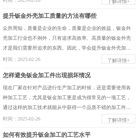
时间：2025-02-26
了解详情+
用线面分析法看图关键是要分析出视图中每一个线框和每一
点的板材加工件2.翻边.翻边又叫翻孔、抽孔,就是在预冲孔上
是针对金属薄板一种综合冷加工工艺，包括剪、冲/切/复合、
提升钣金外壳加工质量的方法有哪些
条线段所表示的空间意义。对于形状比较复杂的组合体还应
抽成一个指定大小的孔,这钣金工艺可以使工件所攻出牙更有
折、焊接、铆接、拼接、成型（如汽车车身）等。其显著的
分析其表面形状。例如带斜面（直面）的物体，其一个投影
强度，适合1.5mm以下板厚度的工件3.压铆.压铆常用的有铆螺
特征就是同一零件厚度一致。那么我们日常生活中有哪些设
众所周知，质量是企业的生命，质量是企业的效益，钣金外
积聚...
柱、铆螺母、铆螺钉等,其压铆方式可以通过冲床或压铆机将
备是经过钣金加工而成的呢？例如：空调外机壳钣金加工、
壳加工行业也不例外，只有追求高效率、高质量的钣金外壳
其铆件铆接到钣金件上.4.折弯.折弯是为加强加工工件的强度.
金属垃圾桶钣金加工、汽车外壳钣金件折弯加工、电控柜金
才是我们需要所追求的东西。因此，学会提升钣金外壳加工
其加工需折床及相关的折弯模具来完成.5.焊接.焊接就是将2个
属加工、闸机控制柜、自助机外壳钣金加工、户外电箱钣金
质量是我们必须要重视的一个方面。那么您知道提升钣金外
时间：2025-02-26
了解详情+
或2个以上的零件组焊在一起,达到加工的目的；或是单个零件
加工、机械设备外壳钣金加工、环保设备外壳加工、办公用
壳加工质量的方法有哪些吗?下面五金小编为您介绍：钣金外
怎样避免钣金加工件出现损坏情况
边缝需焊接,以增加折边强度.其加工种类有:...
品金属储物柜钣金加工等等。随着钣金加工技术的飞速发
壳加工提升钣金外壳加工质量的方法，如下：一、操作人员
展，加工工艺也日新月异，给钣金加工带来了许多新的思
凡是操作人员起主导作用的工序所产生的缺陷，防止缺陷产
现在厂家在针对产品进行生产加工的时候，还是需要使用各
维，也给生活添加了更多光彩。钣金加工是工业生产活动中
生的可控制措施有：⑴加强“质量至上、用户至上”的质量意识
种加工工艺，尤其是钣金加工更是成为很常见的一项工艺，
金属加工的主要组成部分，也是钣金制品成形的重要工序。
教育，建立健全质量责任制。⑵编写明确详细的钣金外壳加
通过这样的加工技术就能从中获得一个品质不错的加工件，
其应用领域十分广泛，比如各种家电、设备、仪器的金属外
工操作流程——加强工序专业培训，颁发操作合格证。⑶加
当然在进行加工的过程中，还需要做好多个方面，只有这样
时间：2025-02-26
了解详情+
壳，路上的广告牌、垃圾箱和我们经常使用的充电桩、洗衣
强“三检”工作，适当增加检验的频次(包括自检)。二、机器设
才能避免出现损坏的情况。一方面、按照正确的方式完成加
如何有效提升钣金加工的工艺水平
机、电脑的机箱、锂电池外壳箱体等都是经由钣金加工出来
备主要控制措施有：⑴加强钣金外壳加工设备维护和保养，
工操作很多厂家在进行钣金加工的过程中，还是会担心工件