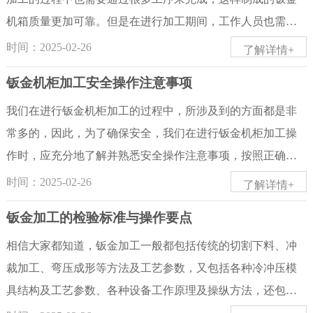
件应变和尺度的改变规则，挑选合适的坯料和合理的中心毛
禺钣金制造行业除了扩大行业规模之外，还需在先进的互联
机箱质量更加可靠。但是在进行加工期间，工作人员也需要
坯形状，以便最优地到达构件所需的形状。3、研究温度、应
网平台上整合行业生产和供求的关系，如此才能在钣金行业
对加工技巧有所了解，并按照合适的流程和方式完成加工操
时间：2025-02-26
了解详情+
变率效应等钣金加工条件对金属塑性加工抗力的影响以及进
中立足不败之地，更好地开通国内外市场。目前我国的高精
作，这样可以达到工艺标准，也可以解决更多生产加工难
钣金机柜加工安全操作注意事项
步金属耐性和下降抗力的办法，以取得具有杰出功能的构
度钣金加工企业数量较少，同时缺乏专业的高技术人才，而
题。钣金机箱加工进行钣金机箱加工期间需要掌握一定的技
件。金属成形的塑性剖析办法主要有主应力法、滑移线法、
未来钣金加工制造业的发展趋势将会朝着智能化、智慧化的
术流程，标准的程序不可以出现错误，也不能忽视。另外加
我们在进行钣金机柜加工的过程中，所涉及到的方面都是非
上限...
方向去发展，所以对于钣金加工能力的需求也在不断提高，
工操作也需要在一定的技术标准下进行，严格选择材料。如
常多的，因此，为了确保安全，我们在进行钣金机柜加工操
整体来看，佛山钣金制造行业内若能优化技术实力、客户资
果材料的厚度存在不均匀的情况，工作人员就需要运用更多
作时，应充分地了解并熟悉安全操作注意事项，按照正确的
源及先进的企业管理模式将能在未来激烈的竞争中获得行业
加工技术来处理解决，在进行加工生产的过程中折弯操作也
操作方法进行操作，以免发生一些不必要的安全事故。那么
时间：2025-02-26
了解详情+
内较高的利润水平!
是必要的流程，折弯过程中的技巧和方法对于产品的加工制
您知道钣金机柜加工安全操作注意事项有哪些吗?下面五金小
钣金加工的检验标准与操作要点
作质量也会产生很大的影响。在进行钣金机箱加工期间，经
编为您介绍：钣金机柜加工钣金机柜加工安全操作注意事
常会出现折断和脱料等情况，所以需要事先做好准备，还需
项：1、钣金机柜加工操作人员在开始施工前，要先对场地进
相信大家都知道，钣金加工一般都包括传统的切割下料、冲
要避免出现过度磨损，在遇到任何加工生产难题时，工作人
行清理，如有杂物等应及时清理掉。2、对钣金机柜加工过程
裁加工、弯压成形等方法及工艺参数，又包括各种冷冲压模
员需要通过合适的方式方法来进行处理解决。例如可以增强
中要用到的工具进行检查，是否完好无损，能否正常使用，
具结构及工艺参数、各种设备工作原理及操纵方法，还包括
模具的强度，工作人员可以选用导向性良好的装置配合生产
还有就是连接是否牢固等。3、在使用钣金机柜加工机器设备
新冲压技术及新工艺。因此，在钣金加工的过程中，对于钣