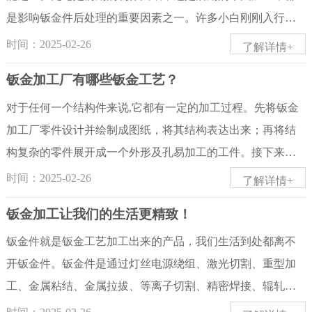
是影响钣金件后处理的重要因素之一。许多小白刚刚入行不
就，面对金属板图纸，似乎束手无策，到底怎么看？首先，
时间：2025-02-26
了解详情+
要把握“长对正，高平齐，宽相等”的原则。也就是说，组合立
钣金加工厂有哪些钣金工艺？
体视图的查看方法是绘制的逆过程。绘图是用一组视图来表
示平面上的空间物体。根据物体在平面上的一组视图，通过
对于任何一个结构件来说,它都有一定的加工过程。先将钣金
分析得到物体的空间形状。所以看图片和画图片，它们是密
加工厂零件设计并绘制成图纸，将其结构表达出来；再将结
切相关和互补的。方法1：形体分析法看图的基本要优先：组
构复杂的零件展开成一个外形及孔易加工的工件。接下来到
合图存在三等规律，要联系几个视图同时想象其实物。看图
了加工环节，根据钣金件结构的差异,钣金工艺流程有所不同,
时间：2025-02-26
了解详情+
的方法和步骤：用形体分析法看图时，其看图步骤为，认识
总结以下几点.1.下料.下料的方式有多种,主要有以下四种方式:
钣金加工让我们的生活更精致！
视图抓特征；分析形体对投影；综合起来想整体。方法2：线
剪床下料.是利用剪床剪出展开图的外形长宽尺寸.只可剪出工
面分析法对形状规整清晰的物体（如叠加形体），单纯用形
件的最大外形尺寸；冲床下料.是利用冲床将其外形及孔加工
钣金件就是钣金工艺加工出来的产品，我们生活到处都离不
体分析法即可解决看图问题。当物体和物体的局部形状比较
出来,批量生产时冲床下料更有优势；还有两种是数控下料，
开钣金件。钣金件是通过灯丝电源绕组、激光切割、重型加
复杂（如切割体），不便于用形体分析法把它分成几个组成
所做出的工件精密较高：NC数冲下料和激光下料.前者更适合
工、金属粘结、金属拉拔、等离子切割、精密焊接、辊轧成
部分时，可采用线面分析法看图。线面分析法看图的要点：
薄板3.0mm以下的板，后者适合复杂一点的结构的工件和厚一
型、金属板材弯曲成型、模锻、水喷射切割来制作的。钣金