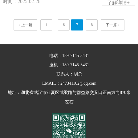
时间：2025-02-26
了解详情+
加工的进行，也可以使用气吹模具，让材质的抗磨性更强。
时，比如机床、焊机等，要检查机器设备是否正常和完好，
金加工的检验标准与操作要点的掌控是非常重要的一个方
现在钣金机箱加工操作已经为很多行业的发展提供了便利条
接地是否良好。一切检查没有问题后，才能够按照规定要求
面。那么您知道钣金加工的检验标准与操作要点包括有哪些
« 上一篇
1
...
6
7
8
下一篇 »
件，也可以通过合适的方法确保产品加工质量，在加工期间
和程序进行启动和使用。4、焊接作业中使用的焊条，应是干
内容吗?下面五金小编为您介绍：钣金加工的检验标准与操作
如果可以灵活的...
燥的，要避免防潮。并且，焊接电流要合适。5、钣金机柜加
要点，主要包括有以下方面：1、应对图纸进行检查，以便检
工人员在进行焊接作业，应戴好面罩，穿戴好防护用品。6、
查折弯等钣金加工操作工序的方向是否正确，是否有错误，
电话：189-7145-3431
如果要使用到氧气瓶、乙炔瓶的话，那么氧气瓶和乙炔瓶要
还有就是资料、板厚等是否正确，以及尺寸是否能够得到保
座机：189-7145-3431
远离火源，并且要避免暴晒和受到撞击。7、要定期检查气
证等。2、如果要进行电镀的话，则是要求钣金加工工件等的
联系人：胡总
瓶、表头以及气管等，如有问题应及时进行处理。8、搬运氧
表面应处理干净才行，而且不能有缺陷问题。如有，则应及
EMAIL：247341102@qq.com
气瓶及乙炔气瓶时必须使用专门搬运小车，切忌在地上拖...
时进行处理和解决。3、如果钣金加工工件有质量问题，或是
地址：湖北省武汉市江夏区武梁路与群益路交叉口正南方向870米
表面有缺陷的话，那么应检查其是否能够进行处理和解决，
左右
是否会影响到后面的加工等。如对加工有影响的话，那么则
不能进行加工操作。4、成品钣金加工完毕后，应进行必要的
检验与检查，是否存在问题等。综上所述，就是钣金加工的
检验标准与操作要点。钣金加工是钣金技术职员需要把握的